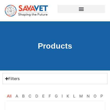
Products
Filters
All
A
B
C
D
E
F
G
I
K
L
M
N
O
P
R